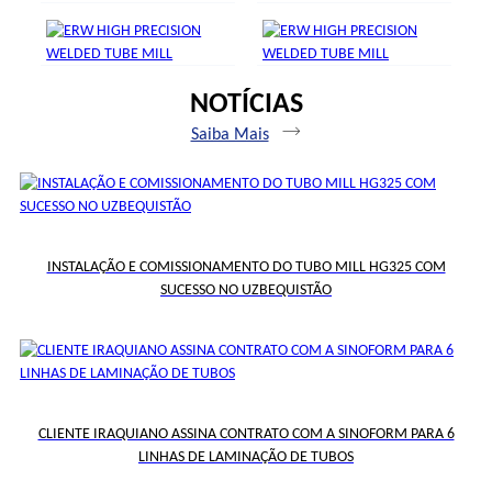
QUADRADO DFT
LINHA DE TUBO DE
TECNOLOGIA DE TROCA
Saiba Mais
TECNOLOGIA DE
RÁPIDA DE ROLO
Saiba Mais
FORMAÇÃO FFX
NOTÍCIAS
SERRA DE CORTE RÁPIDO
SOLUÇÃO DE
Saiba Mais
EMPILHAMENTO E
Saiba Mais
Saiba Mais
EMBALAGEM DE TUBOS
Saiba Mais
Saiba Mais
INSTALAÇÃO E COMISSIONAMENTO DO TUBO MILL HG325 COM
SUCESSO NO UZBEQUISTÃO
CLIENTE IRAQUIANO ASSINA CONTRATO COM A SINOFORM PARA 6
LINHAS DE LAMINAÇÃO DE TUBOS